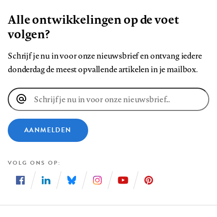
Alle ontwikkelingen op de voet
volgen?
Schrijf je nu in voor onze nieuwsbrief en ontvang iedere
donderdag de meest opvallende artikelen in je mailbox.
E-
mailadres
AANMELDEN
VOLG ONS OP
Volg
Volg
Volg
Volg
Volg
Volg
ons
ons
ons
ons
ons
ons