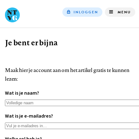
INLOGGEN
MENU
Top
navigation
Je bent er bijna
Kruimelpad
Maak hier je account aan om het artikel gratis te kunnen
lezen:
Wat is je naam?
Wat is je e-mailadres?