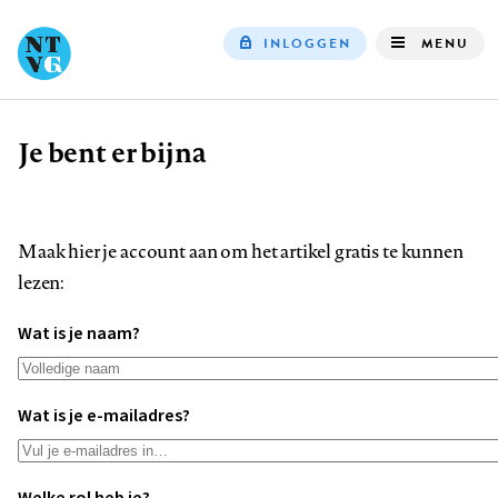
INLOGGEN
MENU
Top
navigation
Je bent er bijna
Kruimelpad
Maak hier je account aan om het artikel gratis te kunnen
lezen:
Wat is je naam?
Wat is je e-mailadres?