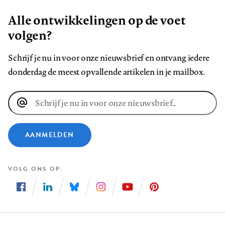
Alle ontwikkelingen op de voet
volgen?
Schrijf je nu in voor onze nieuwsbrief en ontvang iedere
donderdag de meest opvallende artikelen in je mailbox.
E-
mailadres
AANMELDEN
VOLG ONS OP
Volg
Volg
Volg
Volg
Volg
Volg
ons
ons
ons
ons
ons
ons