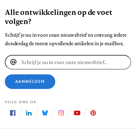
Alle ontwikkelingen op de voet
volgen?
Schrijf je nu in voor onze nieuwsbrief en ontvang iedere
donderdag de meest opvallende artikelen in je mailbox.
E-
mailadres
AANMELDEN
VOLG ONS OP
Volg
Volg
Volg
Volg
Volg
Volg
ons
ons
ons
ons
ons
ons