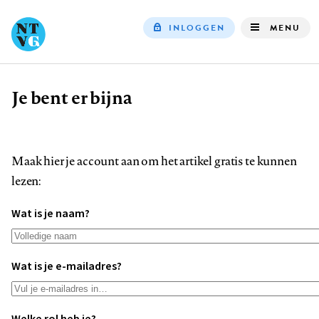
INLOGGEN
MENU
Top
navigation
Je bent er bijna
Kruimelpad
Maak hier je account aan om het artikel gratis te kunnen
lezen:
Wat is je naam?
Wat is je e-mailadres?