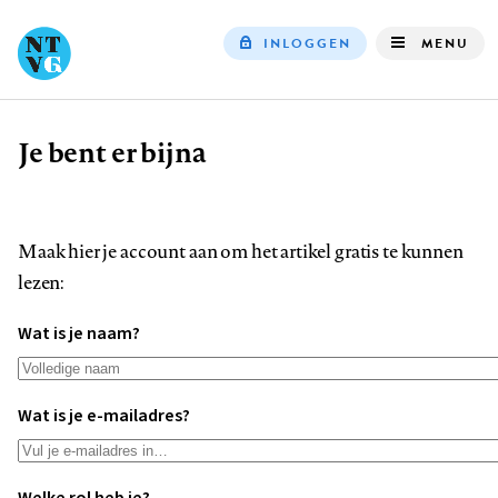
INLOGGEN
MENU
Top
navigation
Je bent er bijna
Kruimelpad
Maak hier je account aan om het artikel gratis te kunnen
lezen:
Wat is je naam?
Wat is je e-mailadres?