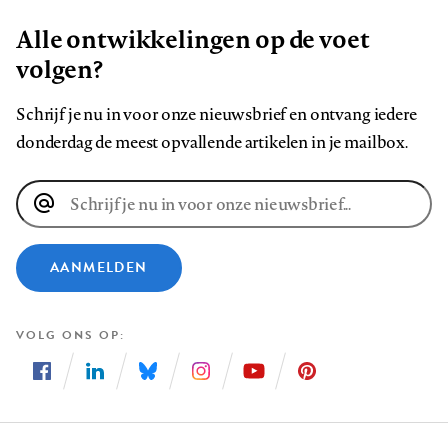
Alle ontwikkelingen op de voet
volgen?
Schrijf je nu in voor onze nieuwsbrief en ontvang iedere
donderdag de meest opvallende artikelen in je mailbox.
E-
mailadres
AANMELDEN
VOLG ONS OP
Volg
Volg
Volg
Volg
Volg
Volg
ons
ons
ons
ons
ons
ons