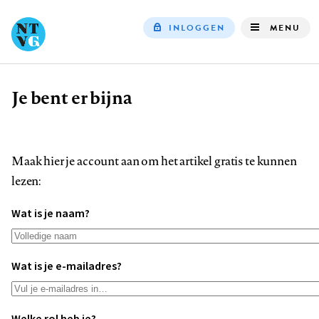
INLOGGEN
MENU
Top
navigation
Je bent er bijna
Kruimelpad
Maak hier je account aan om het artikel gratis te kunnen
lezen:
Wat is je naam?
Wat is je e-mailadres?