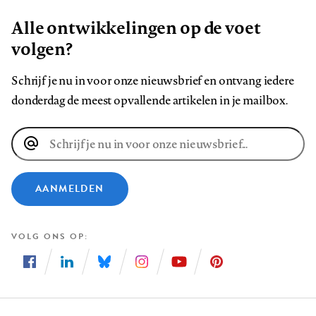
Alle ontwikkelingen op de voet
volgen?
Schrijf je nu in voor onze nieuwsbrief en ontvang iedere
donderdag de meest opvallende artikelen in je mailbox.
E-
mailadres
AANMELDEN
VOLG ONS OP
Volg
Volg
Volg
Volg
Volg
Volg
ons
ons
ons
ons
ons
ons