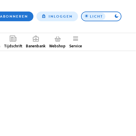
ABONNEREN
INLOGGEN
LICHT
Top
nav
ntair
s
Tijdschrift
Banenbank
Webshop
Service