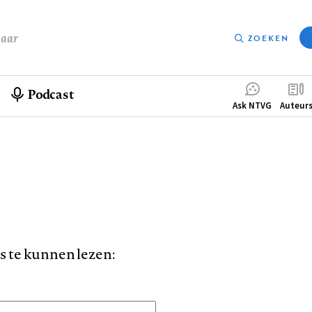
baar
ZOEKEN
Podcast
Compleme
Ask NTVG
Auteur
menu
is te kunnen lezen: