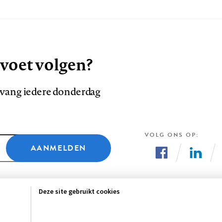
 voet volgen?
ntvang iedere donderdag
VOLG ONS OP
AANMELDEN
Volg
Volg
ons
ons
Deze site gebruikt cookies
op
op
Facebook
LinkedI