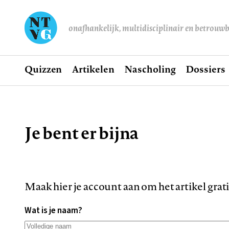
onafhankelijk, multidisciplinair en betrouw
Home
Quizzen
Artikelen
Nascholing
Dossiers
Hoofdnavigatie
Je bent er bijna
Kruimelpad
Maak hier je account aan om het artikel grat
Wat is je naam?