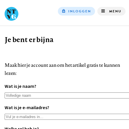
INLOGGEN
MENU
Top
navigation
Je bent er bijna
Kruimelpad
Maak hier je account aan om het artikel gratis te kunnen
lezen:
Wat is je naam?
Wat is je e-mailadres?