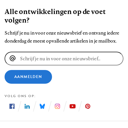
Alle ontwikkelingen op de voet
volgen?
Schrijf je nu in voor onze nieuwsbrief en ontvang iedere
donderdag de meest opvallende artikelen in je mailbox.
E-
mailadres
AANMELDEN
VOLG ONS OP
Volg
Volg
Volg
Volg
Volg
Volg
ons
ons
ons
ons
ons
ons