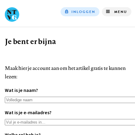
INLOGGEN
MENU
Top
navigation
Je bent er bijna
Kruimelpad
Maak hier je account aan om het artikel gratis te kunnen
lezen:
Wat is je naam?
Wat is je e-mailadres?