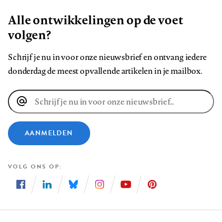
Alle ontwikkelingen op de voet
volgen?
Schrijf je nu in voor onze nieuwsbrief en ontvang iedere
donderdag de meest opvallende artikelen in je mailbox.
E-
mailadres
AANMELDEN
VOLG ONS OP
Volg
Volg
Volg
Volg
Volg
Volg
ons
ons
ons
ons
ons
ons