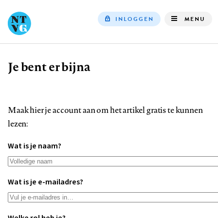
INLOGGEN
MENU
Top
navigation
Je bent er bijna
Kruimelpad
Maak hier je account aan om het artikel gratis te kunnen
lezen:
Wat is je naam?
Wat is je e-mailadres?