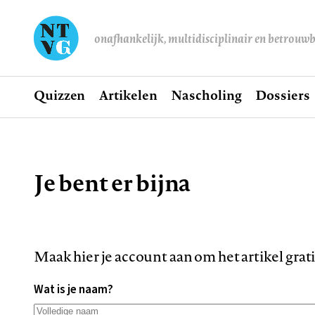
onafhankelijk, multidisciplinair en betrouw
Home
Quizzen
Artikelen
Nascholing
Dossiers
Hoofdnavigatie
Je bent er bijna
Kruimelpad
Maak hier je account aan om het artikel grat
Wat is je naam?