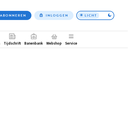
ABONNEREN
INLOGGEN
LICHT
Top
nav
ntair
s
Tijdschrift
Banenbank
Webshop
Service