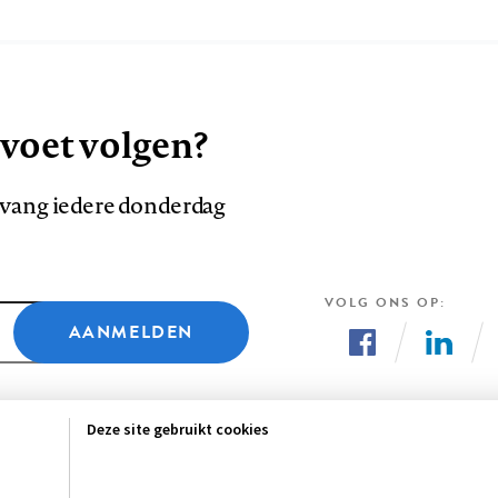
 voet volgen?
ntvang iedere donderdag
VOLG ONS OP
AANMELDEN
Volg
Volg
ons
ons
Deze site gebruikt cookies
op
op
Facebook
LinkedI