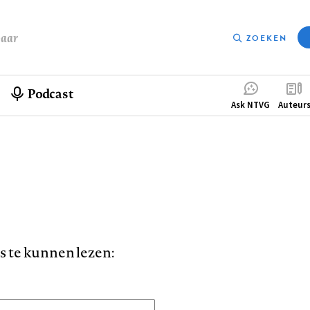
baar
ZOEKEN
Podcast
Compleme
Ask NTVG
Auteur
menu
is te kunnen lezen: