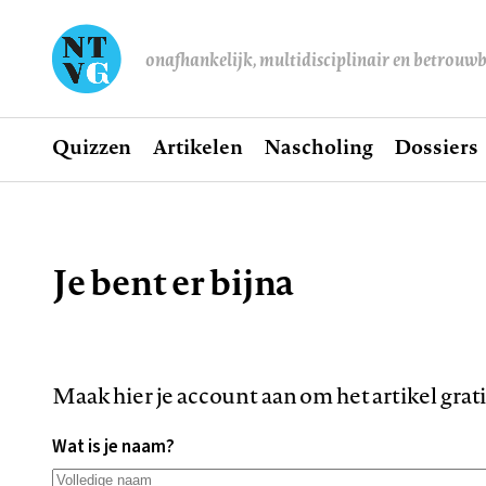
onafhankelijk, multidisciplinair en betrouw
Home
Quizzen
Artikelen
Nascholing
Dossiers
Hoofdnavigatie
Je bent er bijna
Kruimelpad
Maak hier je account aan om het artikel grat
Wat is je naam?