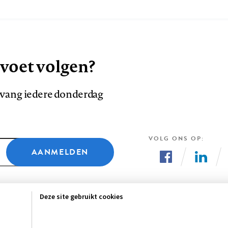
 voet volgen?
ntvang iedere donderdag
VOLG ONS OP
AANMELDEN
Volg
Volg
ons
ons
Deze site gebruikt cookies
op
op
Facebook
LinkedI