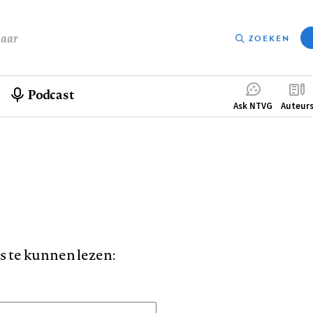
baar
ZOEKEN
Podcast
Compleme
Ask NTVG
Auteur
menu
is te kunnen lezen: