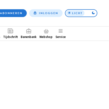
ABONNEREN
INLOGGEN
LICHT
Top
nav
ntair
s
Tijdschrift
Banenbank
Webshop
Service