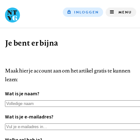
INLOGGEN
MENU
Top
navigation
Je bent er bijna
Kruimelpad
Maak hier je account aan om het artikel gratis te kunnen
lezen:
Wat is je naam?
Wat is je e-mailadres?