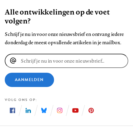
Alle ontwikkelingen op de voet
volgen?
Schrijf je nu in voor onze nieuwsbrief en ontvang iedere
donderdag de meest opvallende artikelen in je mailbox.
E-
mailadres
AANMELDEN
VOLG ONS OP
Volg
Volg
Volg
Volg
Volg
Volg
ons
ons
ons
ons
ons
ons