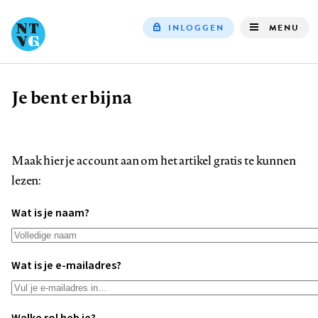
INLOGGEN
MENU
Top
navigation
Je bent er bijna
Kruimelpad
Maak hier je account aan om het artikel gratis te kunnen
lezen:
Wat is je naam?
Wat is je e-mailadres?