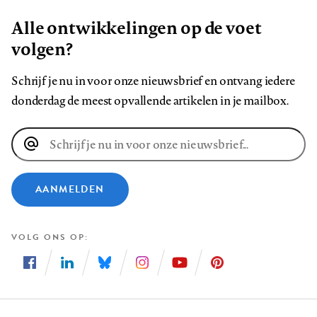
Alle ontwikkelingen op de voet
volgen?
Schrijf je nu in voor onze nieuwsbrief en ontvang iedere
donderdag de meest opvallende artikelen in je mailbox.
E-
mailadres
AANMELDEN
VOLG ONS OP
Volg
Volg
Volg
Volg
Volg
Volg
ons
ons
ons
ons
ons
ons