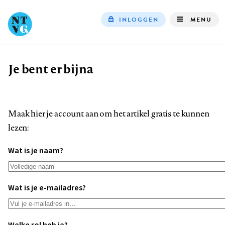
INLOGGEN
MENU
Top
navigation
Je bent er bijna
Kruimelpad
Maak hier je account aan om het artikel gratis te kunnen
lezen:
Wat is je naam?
Wat is je e-mailadres?