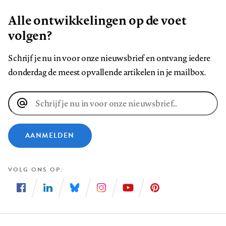
Alle ontwikkelingen op de voet
volgen?
Schrijf je nu in voor onze nieuwsbrief en ontvang iedere
donderdag de meest opvallende artikelen in je mailbox.
E-
mailadres
AANMELDEN
VOLG ONS OP
Volg
Volg
Volg
Volg
Volg
Volg
ons
ons
ons
ons
ons
ons