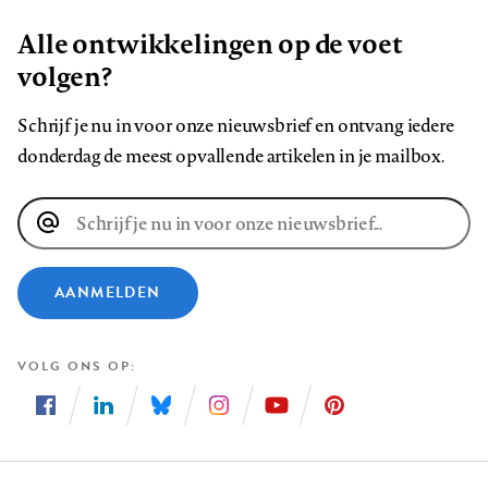
Alle ontwikkelingen op de voet
volgen?
Schrijf je nu in voor onze nieuwsbrief en ontvang iedere
donderdag de meest opvallende artikelen in je mailbox.
E-
mailadres
AANMELDEN
VOLG ONS OP
Volg
Volg
Volg
Volg
Volg
Volg
ons
ons
ons
ons
ons
ons