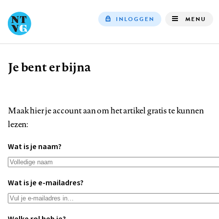
INLOGGEN
MENU
Top
navigation
Je bent er bijna
Kruimelpad
Maak hier je account aan om het artikel gratis te kunnen
lezen:
Wat is je naam?
Wat is je e-mailadres?