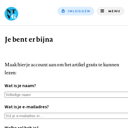
INLOGGEN
MENU
Top
navigation
Je bent er bijna
Kruimelpad
Maak hier je account aan om het artikel gratis te kunnen
lezen:
Wat is je naam?
Wat is je e-mailadres?