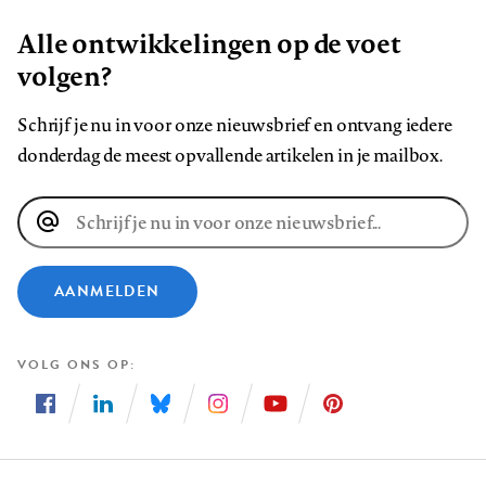
Alle ontwikkelingen op de voet
volgen?
Schrijf je nu in voor onze nieuwsbrief en ontvang iedere
donderdag de meest opvallende artikelen in je mailbox.
E-
mailadres
AANMELDEN
VOLG ONS OP
Volg
Volg
Volg
Volg
Volg
Volg
ons
ons
ons
ons
ons
ons