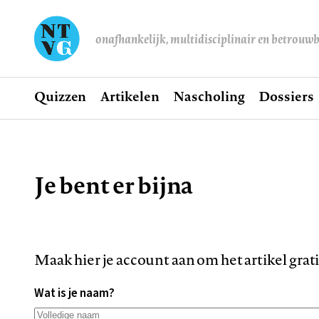
onafhankelijk, multidisciplinair en betrouw
Home
Quizzen
Artikelen
Nascholing
Dossiers
Hoofdnavigatie
Je bent er bijna
Kruimelpad
Maak hier je account aan om het artikel grat
Wat is je naam?