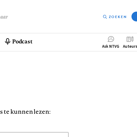
baar
ZOEKEN
Podcast
Compleme
Ask NTVG
Auteur
menu
is te kunnen lezen: