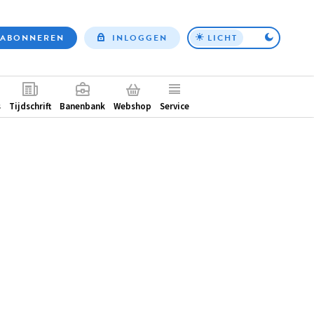
ABONNEREN
INLOGGEN
LICHT
Top
nav
ntair
s
Tijdschrift
Banenbank
Webshop
Service