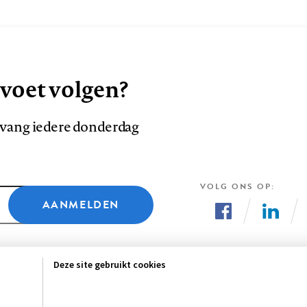
 voet volgen?
ntvang iedere donderdag
VOLG ONS OP
AANMELDEN
Volg
Volg
ons
ons
Deze site gebruikt cookies
op
op
Facebook
LinkedI