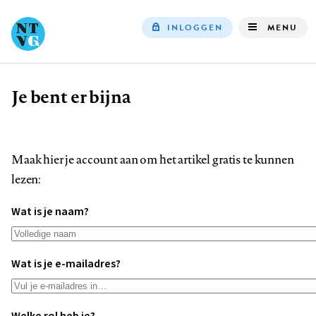
INLOGGEN
MENU
Top
navigation
Je bent er bijna
Kruimelpad
Maak hier je account aan om het artikel gratis te kunnen
lezen:
Wat is je naam?
Wat is je e-mailadres?