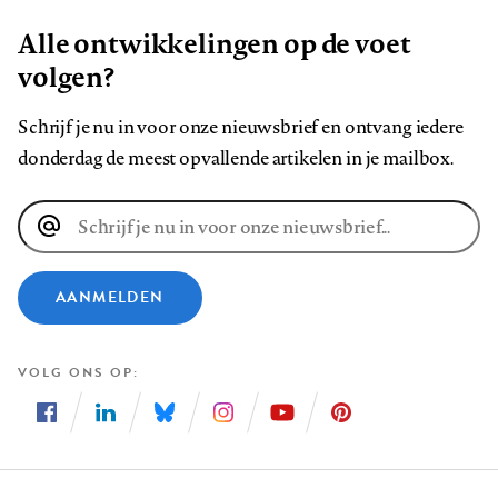
Alle ontwikkelingen op de voet
volgen?
Schrijf je nu in voor onze nieuwsbrief en ontvang iedere
donderdag de meest opvallende artikelen in je mailbox.
E-
mailadres
AANMELDEN
VOLG ONS OP
Volg
Volg
Volg
Volg
Volg
Volg
ons
ons
ons
ons
ons
ons