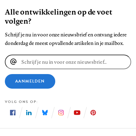
Alle ontwikkelingen op de voet
volgen?
Schrijf je nu in voor onze nieuwsbrief en ontvang iedere
donderdag de meest opvallende artikelen in je mailbox.
E-
mailadres
AANMELDEN
VOLG ONS OP
Volg
Volg
Volg
Volg
Volg
Volg
ons
ons
ons
ons
ons
ons