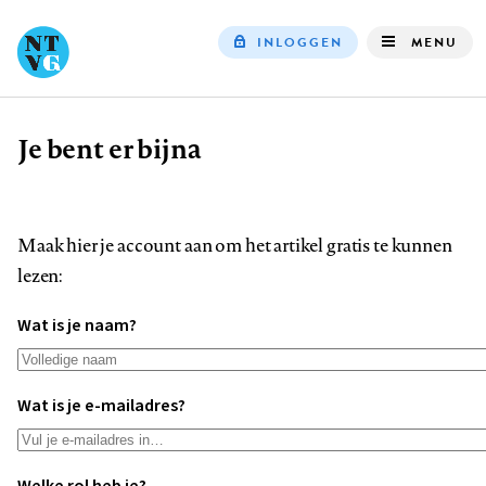
INLOGGEN
MENU
Top
navigation
Je bent er bijna
Kruimelpad
Maak hier je account aan om het artikel gratis te kunnen
lezen:
Wat is je naam?
Wat is je e-mailadres?