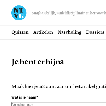
onafhankelijk, multidisciplinair en betrouw
Home
Quizzen
Artikelen
Nascholing
Dossiers
Hoofdnavigatie
Je bent er bijna
Kruimelpad
Maak hier je account aan om het artikel grat
Wat is je naam?