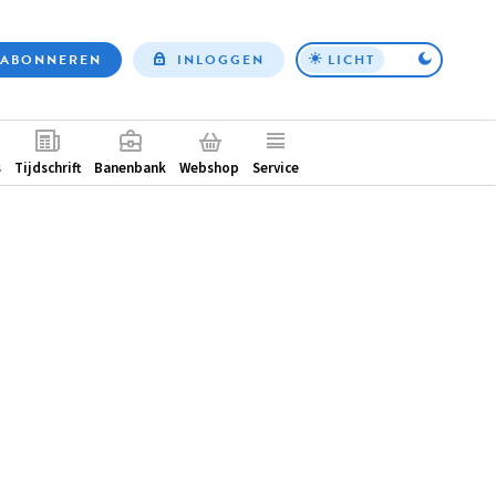
ABONNEREN
INLOGGEN
LICHT
Top
nav
ntair
s
Tijdschrift
Banenbank
Webshop
Service