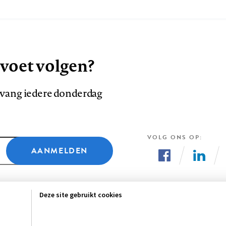
 voet volgen?
ntvang iedere donderdag
VOLG ONS OP
AANMELDEN
Volg
Volg
ons
ons
Deze site gebruikt cookies
op
op
Facebook
LinkedI