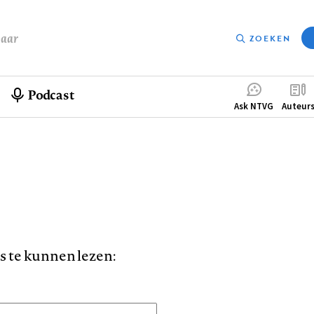
baar
ZOEKEN
Podcast
Compleme
Ask NTVG
Auteur
menu
is te kunnen lezen: