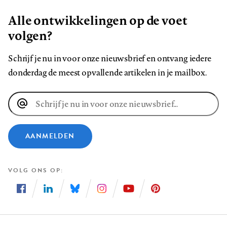
Alle ontwikkelingen op de voet
volgen?
Schrijf je nu in voor onze nieuwsbrief en ontvang iedere
donderdag de meest opvallende artikelen in je mailbox.
E-
mailadres
AANMELDEN
VOLG ONS OP
Volg
Volg
Volg
Volg
Volg
Volg
ons
ons
ons
ons
ons
ons