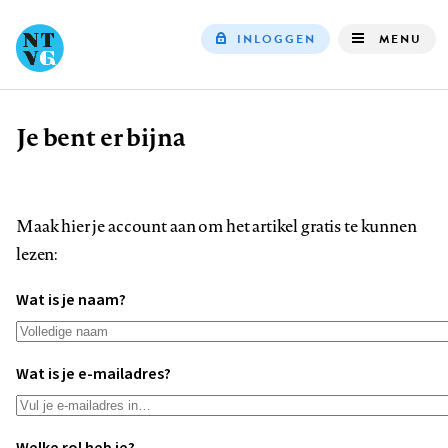
INLOGGEN
MENU
Top
navigation
Je bent er bijna
Kruimelpad
Maak hier je account aan om het artikel gratis te kunnen
lezen:
Wat is je naam?
Wat is je e-mailadres?