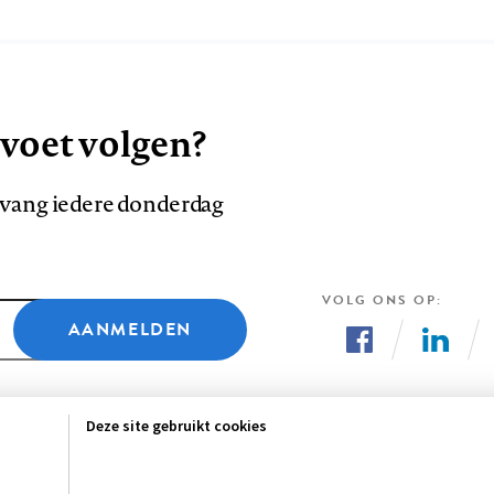
 voet volgen?
ntvang iedere donderdag
VOLG ONS OP
AANMELDEN
Volg
Volg
ons
ons
Deze site gebruikt cookies
op
op
Facebook
LinkedI