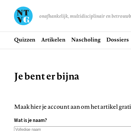
onafhankelijk, multidisciplinair en betrouw
Home
Quizzen
Artikelen
Nascholing
Dossiers
Hoofdnavigatie
Je bent er bijna
Kruimelpad
Maak hier je account aan om het artikel grat
Wat is je naam?