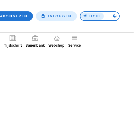
ABONNEREN
INLOGGEN
LICHT
Top
nav
ntair
s
Tijdschrift
Banenbank
Webshop
Service