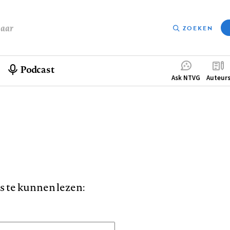
baar
ZOEKEN
Podcast
Compleme
Ask NTVG
Auteur
menu
is te kunnen lezen: