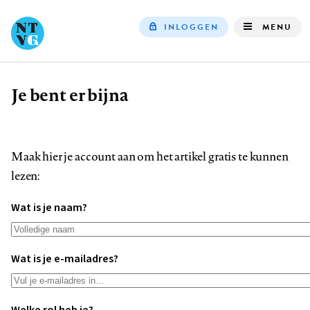
INLOGGEN
MENU
Top
navigation
Je bent er bijna
Kruimelpad
Maak hier je account aan om het artikel gratis te kunnen
lezen:
Wat is je naam?
Wat is je e-mailadres?