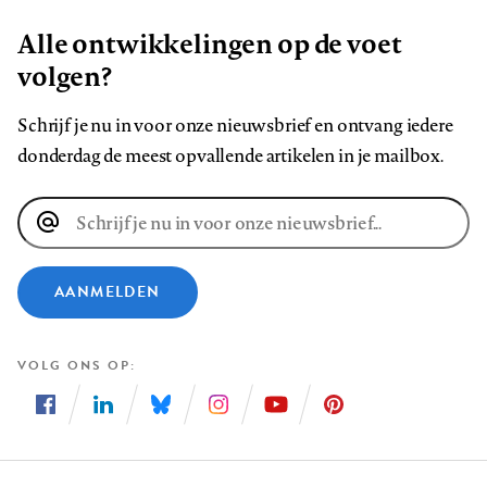
Alle ontwikkelingen op de voet
volgen?
Schrijf je nu in voor onze nieuwsbrief en ontvang iedere
donderdag de meest opvallende artikelen in je mailbox.
E-
mailadres
AANMELDEN
VOLG ONS OP
Volg
Volg
Volg
Volg
Volg
Volg
ons
ons
ons
ons
ons
ons