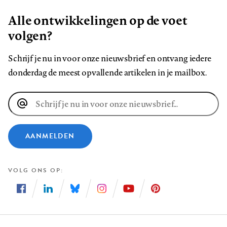
Alle ontwikkelingen op de voet
volgen?
Schrijf je nu in voor onze nieuwsbrief en ontvang iedere
donderdag de meest opvallende artikelen in je mailbox.
E-
mailadres
AANMELDEN
VOLG ONS OP
Volg
Volg
Volg
Volg
Volg
Volg
ons
ons
ons
ons
ons
ons