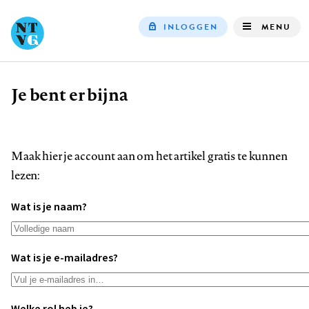
INLOGGEN
MENU
Top
navigation
Je bent er bijna
Kruimelpad
Maak hier je account aan om het artikel gratis te kunnen
lezen:
Wat is je naam?
Wat is je e-mailadres?