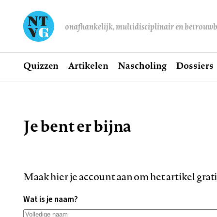
onafhankelijk, multidisciplinair en betrouw
Home
Quizzen
Artikelen
Nascholing
Dossiers
Hoofdnavigatie
Je bent er bijna
Kruimelpad
Maak hier je account aan om het artikel grat
Wat is je naam?