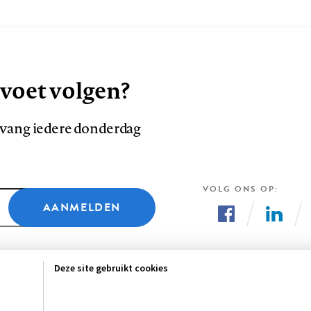
 voet volgen?
ntvang iedere donderdag
VOLG ONS OP
AANMELDEN
Volg
Volg
ons
ons
Deze site gebruikt cookies
op
op
Facebook
LinkedI