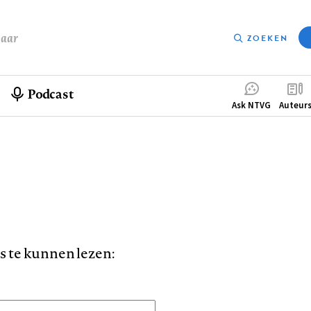
baar
ZOEKEN
Podcast
Compleme
Ask NTVG
Auteur
menu
is te kunnen lezen: