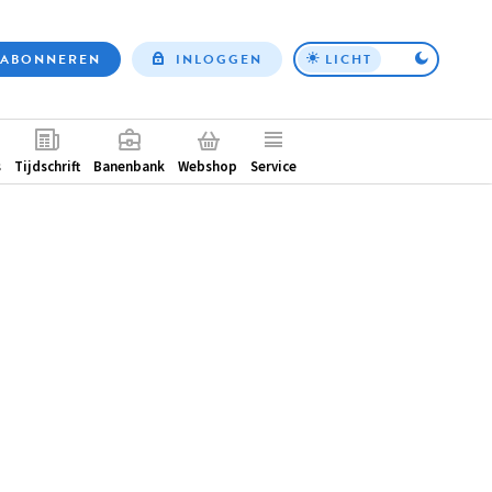
ABONNEREN
INLOGGEN
LICHT
Top
nav
ntair
s
Tijdschrift
Banenbank
Webshop
Service