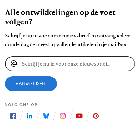
Alle ontwikkelingen op de voet
volgen?
Schrijf je nu in voor onze nieuwsbrief en ontvang iedere
donderdag de meest opvallende artikelen in je mailbox.
E-
mailadres
AANMELDEN
VOLG ONS OP
Volg
Volg
Volg
Volg
Volg
Volg
ons
ons
ons
ons
ons
ons