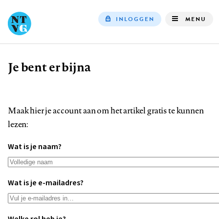
INLOGGEN
MENU
Top
navigation
Je bent er bijna
Kruimelpad
Maak hier je account aan om het artikel gratis te kunnen
lezen:
Wat is je naam?
Wat is je e-mailadres?