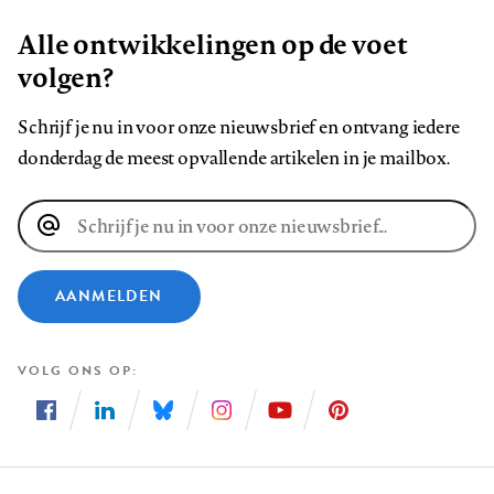
Alle ontwikkelingen op de voet
volgen?
Schrijf je nu in voor onze nieuwsbrief en ontvang iedere
donderdag de meest opvallende artikelen in je mailbox.
E-
mailadres
AANMELDEN
VOLG ONS OP
Volg
Volg
Volg
Volg
Volg
Volg
ons
ons
ons
ons
ons
ons