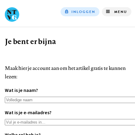
INLOGGEN
MENU
Top
navigation
Je bent er bijna
Kruimelpad
Maak hier je account aan om het artikel gratis te kunnen
lezen:
Wat is je naam?
Wat is je e-mailadres?