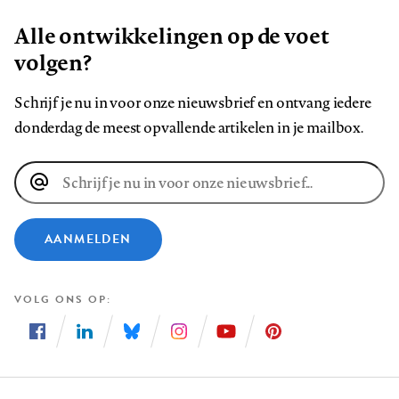
Alle ontwikkelingen op de voet
volgen?
Schrijf je nu in voor onze nieuwsbrief en ontvang iedere
donderdag de meest opvallende artikelen in je mailbox.
E-
mailadres
AANMELDEN
VOLG ONS OP
Volg
Volg
Volg
Volg
Volg
Volg
ons
ons
ons
ons
ons
ons