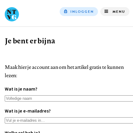
INLOGGEN
MENU
Top
navigation
Je bent er bijna
Kruimelpad
Maak hier je account aan om het artikel gratis te kunnen
lezen:
Wat is je naam?
Wat is je e-mailadres?