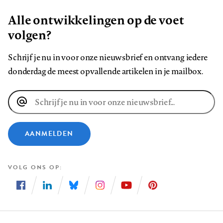
Alle ontwikkelingen op de voet
volgen?
Schrijf je nu in voor onze nieuwsbrief en ontvang iedere
donderdag de meest opvallende artikelen in je mailbox.
E-
mailadres
AANMELDEN
VOLG ONS OP
Volg
Volg
Volg
Volg
Volg
Volg
ons
ons
ons
ons
ons
ons