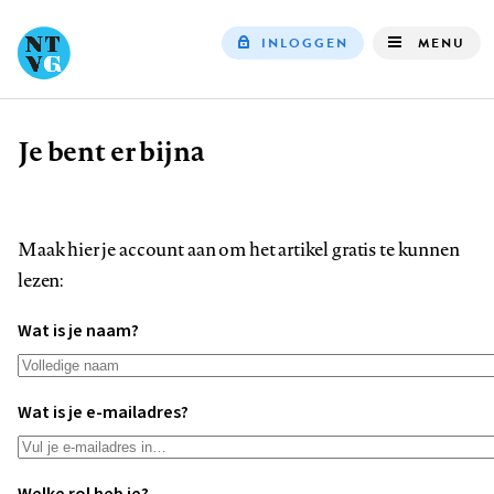
INLOGGEN
MENU
Top
navigation
Je bent er bijna
Kruimelpad
Maak hier je account aan om het artikel gratis te kunnen
lezen:
Wat is je naam?
Wat is je e-mailadres?