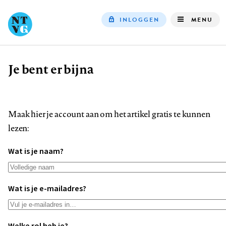
INLOGGEN
MENU
Top
navigation
Je bent er bijna
Kruimelpad
Maak hier je account aan om het artikel gratis te kunnen
lezen:
Wat is je naam?
Wat is je e-mailadres?