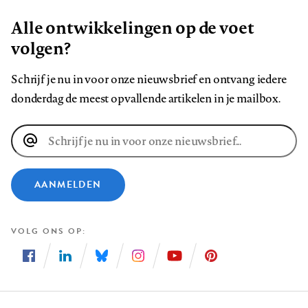
Alle ontwikkelingen op de voet
volgen?
Schrijf je nu in voor onze nieuwsbrief en ontvang iedere
donderdag de meest opvallende artikelen in je mailbox.
E-
mailadres
AANMELDEN
VOLG ONS OP
Volg
Volg
Volg
Volg
Volg
Volg
ons
ons
ons
ons
ons
ons