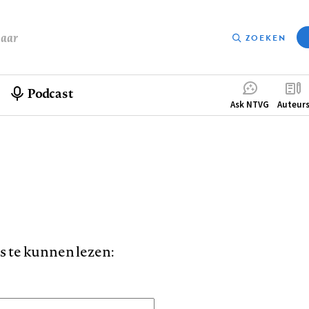
baar
ZOEKEN
Podcast
Compleme
Ask NTVG
Auteur
menu
is te kunnen lezen: