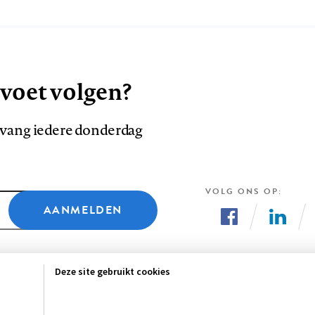
 voet volgen?
ntvang iedere donderdag
VOLG ONS OP
AANMELDEN
Volg
Volg
ons
ons
Deze site gebruikt cookies
op
op
Facebook
LinkedI