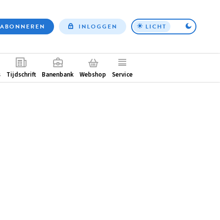
ABONNEREN
INLOGGEN
LICHT
Top
nav
ntair
s
Tijdschrift
Banenbank
Webshop
Service