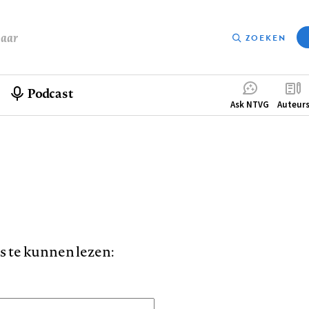
baar
ZOEKEN
Podcast
Compleme
Ask NTVG
Auteur
menu
is te kunnen lezen: