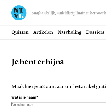
onafhankelijk, multidisciplinair en betrouw
Home
Quizzen
Artikelen
Nascholing
Dossiers
Hoofdnavigatie
Je bent er bijna
Kruimelpad
Maak hier je account aan om het artikel grat
Wat is je naam?