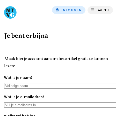
INLOGGEN
MENU
Top
navigation
Je bent er bijna
Kruimelpad
Maak hier je account aan om het artikel gratis te kunnen
lezen:
Wat is je naam?
Wat is je e-mailadres?