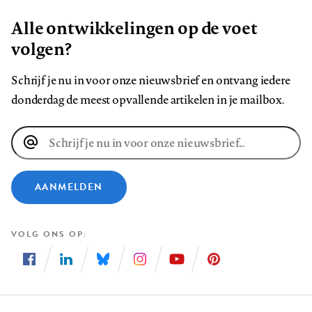
Alle ontwikkelingen op de voet
volgen?
Schrijf je nu in voor onze nieuwsbrief en ontvang iedere
donderdag de meest opvallende artikelen in je mailbox.
E-
mailadres
AANMELDEN
VOLG ONS OP
Volg
Volg
Volg
Volg
Volg
Volg
ons
ons
ons
ons
ons
ons