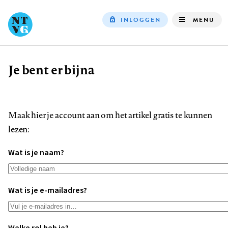
INLOGGEN
MENU
Top
navigation
Je bent er bijna
Kruimelpad
Maak hier je account aan om het artikel gratis te kunnen
lezen:
Wat is je naam?
Wat is je e-mailadres?