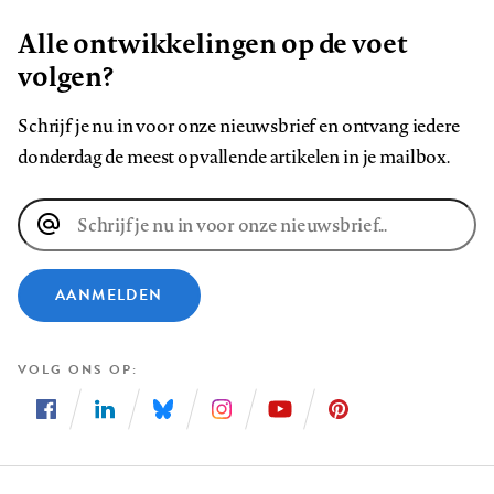
Alle ontwikkelingen op de voet
volgen?
Schrijf je nu in voor onze nieuwsbrief en ontvang iedere
donderdag de meest opvallende artikelen in je mailbox.
E-
mailadres
AANMELDEN
VOLG ONS OP
Volg
Volg
Volg
Volg
Volg
Volg
ons
ons
ons
ons
ons
ons