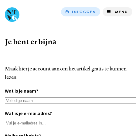
INLOGGEN
MENU
Top
navigation
Je bent er bijna
Kruimelpad
Maak hier je account aan om het artikel gratis te kunnen
lezen:
Wat is je naam?
Wat is je e-mailadres?