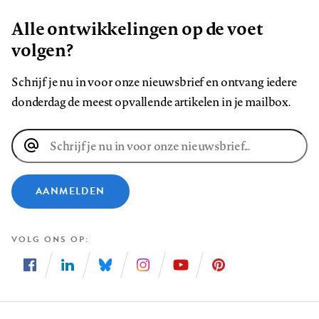
Alle ontwikkelingen op de voet
volgen?
Schrijf je nu in voor onze nieuwsbrief en ontvang iedere
donderdag de meest opvallende artikelen in je mailbox.
E-
mailadres
AANMELDEN
VOLG ONS OP
Volg
Volg
Volg
Volg
Volg
Volg
ons
ons
ons
ons
ons
ons