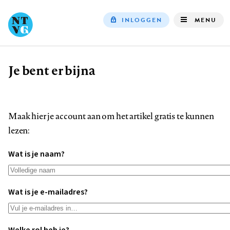
INLOGGEN
MENU
Top
navigation
Je bent er bijna
Kruimelpad
Maak hier je account aan om het artikel gratis te kunnen
lezen:
Wat is je naam?
Wat is je e-mailadres?