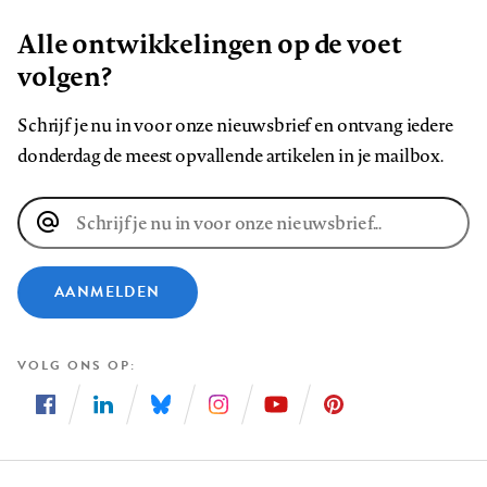
Alle ontwikkelingen op de voet
volgen?
Schrijf je nu in voor onze nieuwsbrief en ontvang iedere
donderdag de meest opvallende artikelen in je mailbox.
E-
mailadres
AANMELDEN
VOLG ONS OP
Volg
Volg
Volg
Volg
Volg
Volg
ons
ons
ons
ons
ons
ons