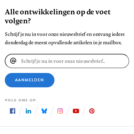
Alle ontwikkelingen op de voet
volgen?
Schrijf je nu in voor onze nieuwsbrief en ontvang iedere
donderdag de meest opvallende artikelen in je mailbox.
E-
mailadres
AANMELDEN
VOLG ONS OP
Volg
Volg
Volg
Volg
Volg
Volg
ons
ons
ons
ons
ons
ons