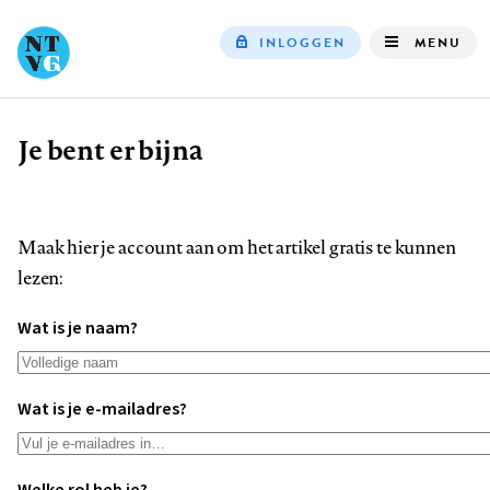
INLOGGEN
MENU
Top
navigation
Je bent er bijna
Kruimelpad
Maak hier je account aan om het artikel gratis te kunnen
lezen:
Wat is je naam?
Wat is je e-mailadres?