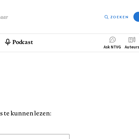
baar
ZOEKEN
Podcast
Compleme
Ask NTVG
Auteur
menu
is te kunnen lezen: