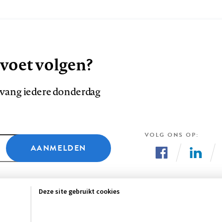
 voet volgen?
ntvang iedere donderdag
VOLG ONS OP
AANMELDEN
Volg
Volg
ons
ons
Deze site gebruikt cookies
op
op
Facebook
LinkedI