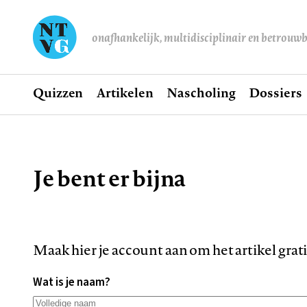
onafhankelijk, multidisciplinair en betrouw
Home
Quizzen
Artikelen
Nascholing
Dossiers
Hoofdnavigatie
Je bent er bijna
Kruimelpad
Maak hier je account aan om het artikel grat
Wat is je naam?