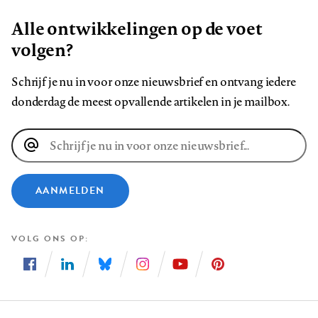
Alle ontwikkelingen op de voet
volgen?
Schrijf je nu in voor onze nieuwsbrief en ontvang iedere
donderdag de meest opvallende artikelen in je mailbox.
E-
mailadres
AANMELDEN
VOLG ONS OP
Volg
Volg
Volg
Volg
Volg
Volg
ons
ons
ons
ons
ons
ons