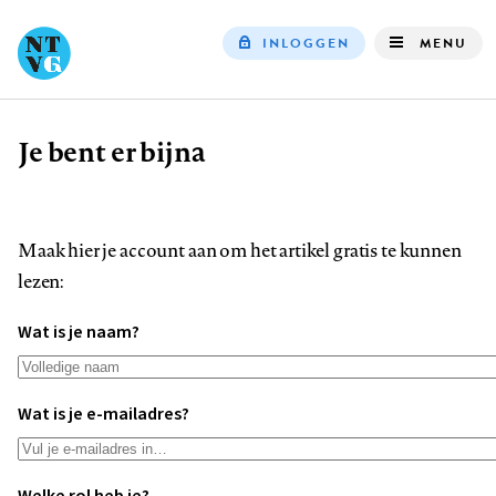
INLOGGEN
MENU
Top
navigation
Je bent er bijna
Kruimelpad
Maak hier je account aan om het artikel gratis te kunnen
lezen:
Wat is je naam?
Wat is je e-mailadres?