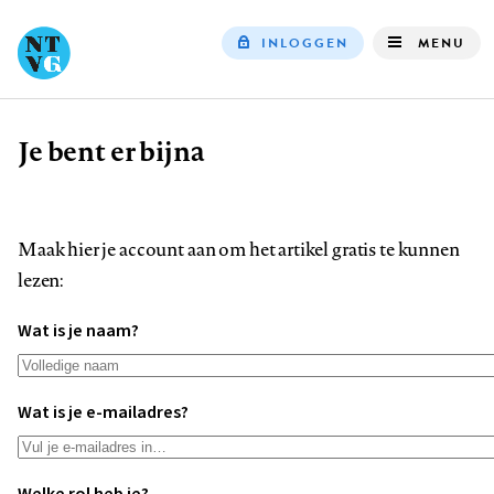
INLOGGEN
MENU
Top
navigation
Je bent er bijna
Kruimelpad
Maak hier je account aan om het artikel gratis te kunnen
lezen:
Wat is je naam?
Wat is je e-mailadres?