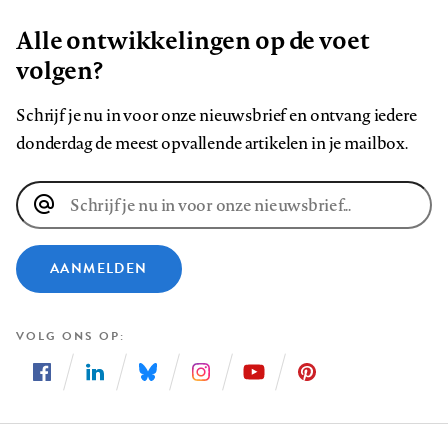
Alle ontwikkelingen op de voet
volgen?
Schrijf je nu in voor onze nieuwsbrief en ontvang iedere
donderdag de meest opvallende artikelen in je mailbox.
E-
mailadres
AANMELDEN
VOLG ONS OP
Volg
Volg
Volg
Volg
Volg
Volg
ons
ons
ons
ons
ons
ons