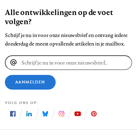
Alle ontwikkelingen op de voet
volgen?
Schrijf je nu in voor onze nieuwsbrief en ontvang iedere
donderdag de meest opvallende artikelen in je mailbox.
E-
mailadres
AANMELDEN
VOLG ONS OP
Volg
Volg
Volg
Volg
Volg
Volg
ons
ons
ons
ons
ons
ons