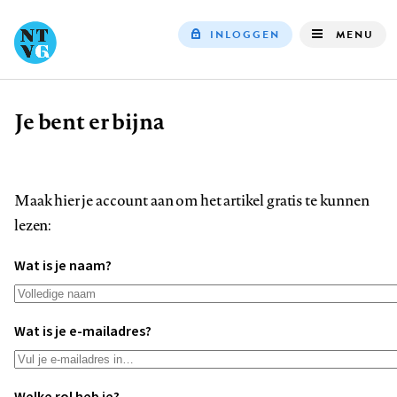
INLOGGEN
MENU
Top
navigation
Je bent er bijna
Kruimelpad
Maak hier je account aan om het artikel gratis te kunnen
lezen:
Wat is je naam?
Wat is je e-mailadres?