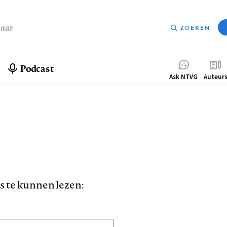
baar
ZOEKEN
Podcast
Compleme
Ask NTVG
Auteur
menu
is te kunnen lezen: