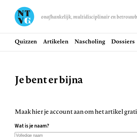
onafhankelijk, multidisciplinair en betrouw
Home
Quizzen
Artikelen
Nascholing
Dossiers
Hoofdnavigatie
Je bent er bijna
Kruimelpad
Maak hier je account aan om het artikel grat
Wat is je naam?