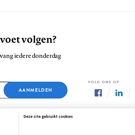
 voet volgen?
ntvang iedere donderdag
VOLG ONS OP
AANMELDEN
Volg
Volg
ons
ons
Deze site gebruikt cookies
op
op
Facebook
LinkedI