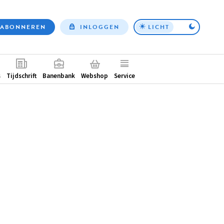
ABONNEREN
INLOGGEN
LICHT
Top
nav
ntair
s
Tijdschrift
Banenbank
Webshop
Service