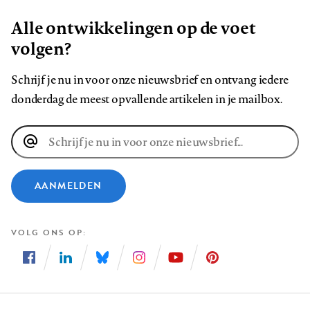
Alle ontwikkelingen op de voet
volgen?
Schrijf je nu in voor onze nieuwsbrief en ontvang iedere
donderdag de meest opvallende artikelen in je mailbox.
E-
mailadres
AANMELDEN
VOLG ONS OP
Volg
Volg
Volg
Volg
Volg
Volg
ons
ons
ons
ons
ons
ons