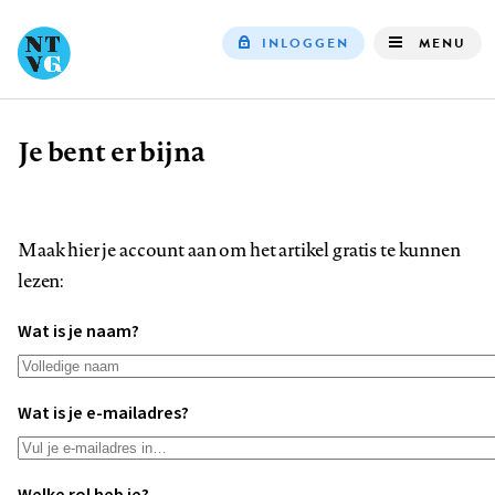
INLOGGEN
MENU
Top
navigation
Je bent er bijna
Kruimelpad
Maak hier je account aan om het artikel gratis te kunnen
lezen:
Wat is je naam?
Wat is je e-mailadres?