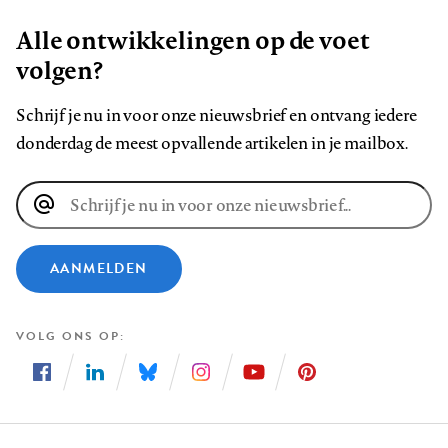
Alle ontwikkelingen op de voet
volgen?
Schrijf je nu in voor onze nieuwsbrief en ontvang iedere
donderdag de meest opvallende artikelen in je mailbox.
E-
mailadres
AANMELDEN
VOLG ONS OP
Volg
Volg
Volg
Volg
Volg
Volg
ons
ons
ons
ons
ons
ons