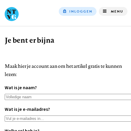
INLOGGEN
MENU
Top
navigation
Je bent er bijna
Kruimelpad
Maak hier je account aan om het artikel gratis te kunnen
lezen:
Wat is je naam?
Wat is je e-mailadres?