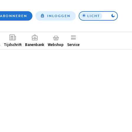
ABONNEREN
INLOGGEN
LICHT
Top
nav
ntair
s
Tijdschrift
Banenbank
Webshop
Service