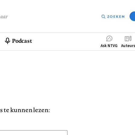
baar
ZOEKEN
Podcast
Compleme
Ask NTVG
Auteur
menu
is te kunnen lezen: