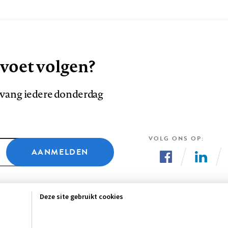
 voet volgen?
ntvang iedere donderdag
VOLG ONS OP
AANMELDEN
Volg
Volg
ons
ons
Deze site gebruikt cookies
op
op
Facebook
LinkedI