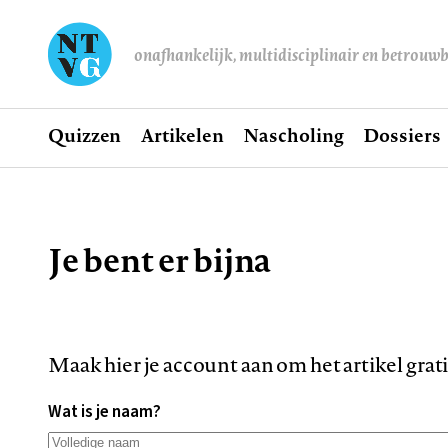
onafhankelijk, multidisciplinair en betrouw
Home
Quizzen
Artikelen
Nascholing
Dossiers
Hoofdnavigatie
Je bent er bijna
Kruimelpad
Maak hier je account aan om het artikel grat
Wat is je naam?