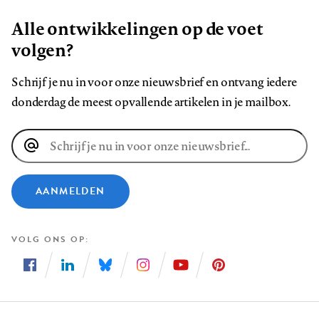
Alle ontwikkelingen op de voet
volgen?
Schrijf je nu in voor onze nieuwsbrief en ontvang iedere
donderdag de meest opvallende artikelen in je mailbox.
E-
mailadres
AANMELDEN
VOLG ONS OP
Volg
Volg
Volg
Volg
Volg
Volg
ons
ons
ons
ons
ons
ons