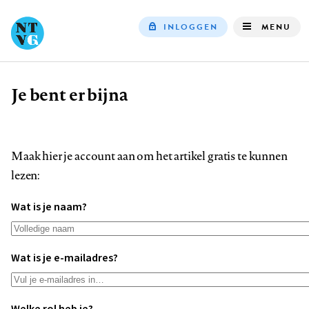
INLOGGEN
MENU
Top
navigation
Je bent er bijna
Kruimelpad
Maak hier je account aan om het artikel gratis te kunnen
lezen:
Wat is je naam?
Wat is je e-mailadres?