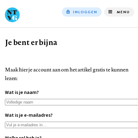
INLOGGEN
MENU
Top
navigation
Je bent er bijna
Kruimelpad
Maak hier je account aan om het artikel gratis te kunnen
lezen:
Wat is je naam?
Wat is je e-mailadres?