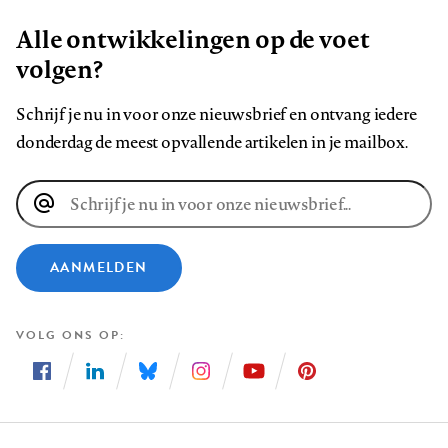
Alle ontwikkelingen op de voet
volgen?
Schrijf je nu in voor onze nieuwsbrief en ontvang iedere
donderdag de meest opvallende artikelen in je mailbox.
E-
mailadres
AANMELDEN
VOLG ONS OP
Volg
Volg
Volg
Volg
Volg
Volg
ons
ons
ons
ons
ons
ons