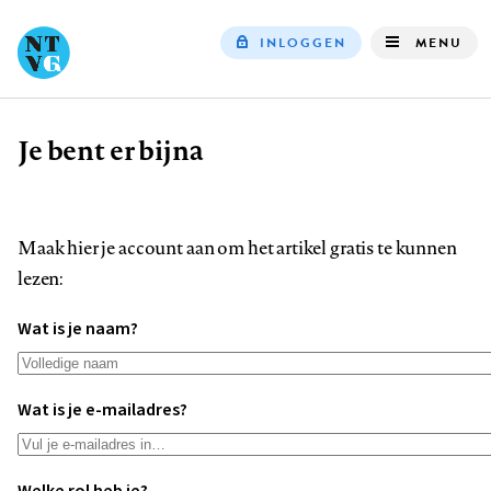
INLOGGEN
MENU
Top
navigation
Je bent er bijna
Kruimelpad
Maak hier je account aan om het artikel gratis te kunnen
lezen:
Wat is je naam?
Wat is je e-mailadres?