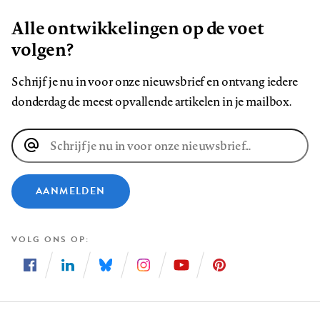
Alle ontwikkelingen op de voet
volgen?
Schrijf je nu in voor onze nieuwsbrief en ontvang iedere
donderdag de meest opvallende artikelen in je mailbox.
E-
mailadres
AANMELDEN
VOLG ONS OP
Volg
Volg
Volg
Volg
Volg
Volg
ons
ons
ons
ons
ons
ons