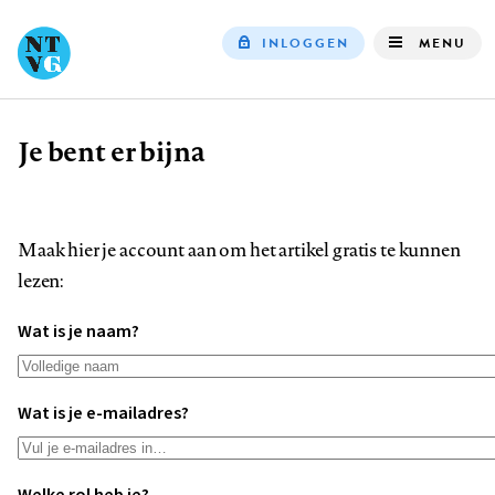
INLOGGEN
MENU
Top
navigation
Je bent er bijna
Kruimelpad
Maak hier je account aan om het artikel gratis te kunnen
lezen:
Wat is je naam?
Wat is je e-mailadres?