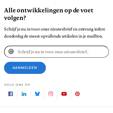
Alle ontwikkelingen op de voet
volgen?
Schrijf je nu in voor onze nieuwsbrief en ontvang iedere
donderdag de meest opvallende artikelen in je mailbox.
E-
mailadres
AANMELDEN
VOLG ONS OP
Volg
Volg
Volg
Volg
Volg
Volg
ons
ons
ons
ons
ons
ons