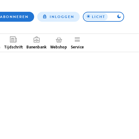
ABONNEREN
INLOGGEN
LICHT
Top
nav
ntair
s
Tijdschrift
Banenbank
Webshop
Service