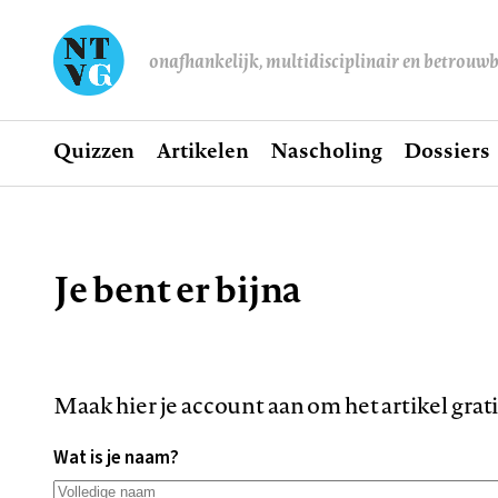
onafhankelijk, multidisciplinair en betrouw
Home
Quizzen
Artikelen
Nascholing
Dossiers
Hoofdnavigatie
Je bent er bijna
Kruimelpad
Maak hier je account aan om het artikel grat
Wat is je naam?