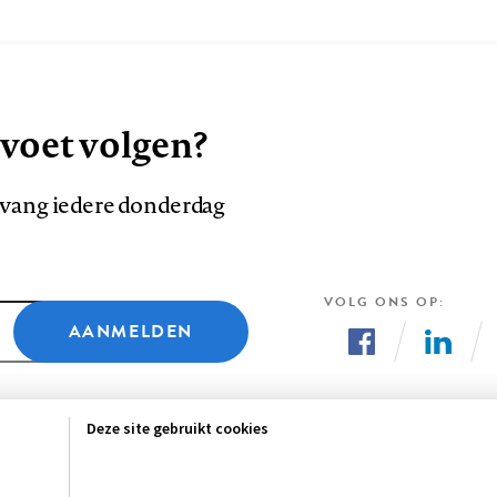
 voet volgen?
ntvang iedere donderdag
VOLG ONS OP
AANMELDEN
Volg
Volg
ons
ons
Deze site gebruikt cookies
op
op
Facebook
LinkedI