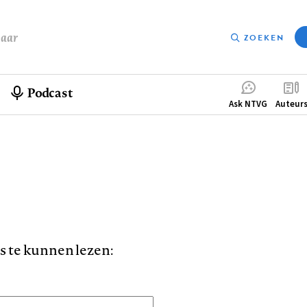
baar
ZOEKEN
Podcast
Compleme
Ask NTVG
Auteur
menu
is te kunnen lezen: